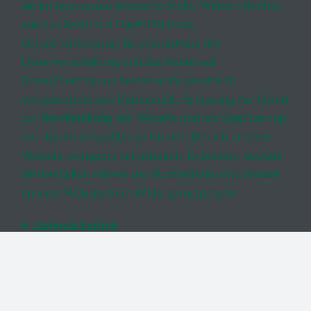
die im Impressum genannte Stelle. Weitere Rechte
wie das Recht auf Datenlöschung,
Datenberichtigung, Einschränkung der
Datenverarbeitung und das Recht auf
Datenübertragung bestehen im gesetzlich
vorgeschriebenen Rahmen.Die Erfassung der Daten
zur Bereitstellung der Website und die Speicherung
von Daten in Logfiles ist für den Betrieb unserer
Website zwingend erforderlich. Es besteht deshalb
diesbezüglich seitens der Nutzerinnen und Nutzer
unserer Website kein Widerspruchsrecht.
6. Datensicherheit
Der Schützenverein Triesenberg verwendet
innerhalb des Webseite-Besuchs eine verschlüsselte
Datenkommunikation auf Basis von SSL in