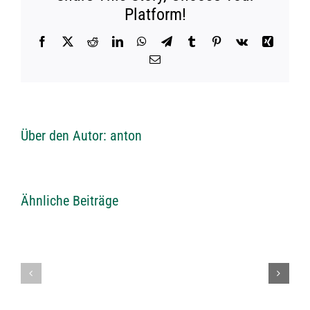
Platform!
Facebook
X
Reddit
LinkedIn
WhatsApp
Telegram
Tumblr
Pinterest
Vk
Xing
E-
Mail
Über den Autor:
anton
Ähnliche Beiträge
Einladung
Einladung
VLSV
zum
Schiessen
Vereinsschi