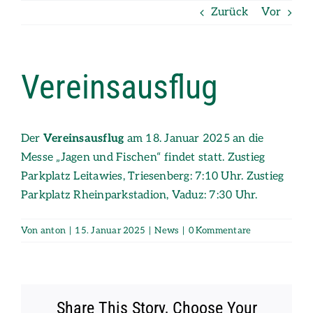
Zum
Zurück
Vor
Inhalt
springen
Vereinsausflug
Der
Vereinsausflug
am 18. Januar 2025 an die
Messe „Jagen und Fischen“ findet statt. Zustieg
Parkplatz Leitawies, Triesenberg: 7:10 Uhr. Zustieg
Parkplatz Rheinparkstadion, Vaduz: 7:30 Uhr.
Von
anton
|
15. Januar 2025
|
News
|
0 Kommentare
Share This Story, Choose Your