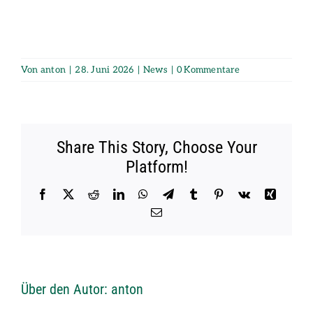
Von
anton
|
28. Juni 2026
|
News
|
0 Kommentare
Share This Story, Choose Your
Platform!
Facebook
X
Reddit
LinkedIn
WhatsApp
Telegram
Tumblr
Pinterest
Vk
Xing
E-
Mail
Über den Autor:
anton