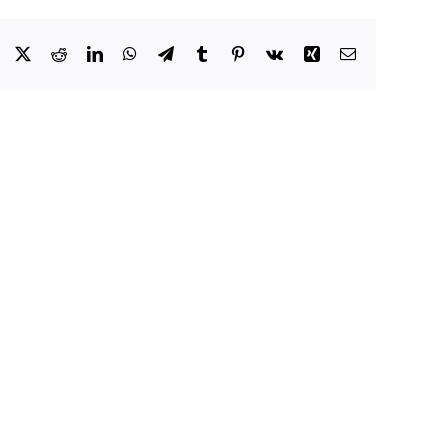
Facebook
X
Reddit
LinkedIn
WhatsApp
Telegram
Tumblr
Pinterest
Vk
Xing
E-
Mail
sversammlung
Vereinsausflug
2026