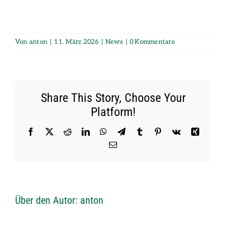
Von
anton
|
11. März 2026
|
News
|
0 Kommentare
Share This Story, Choose Your
Platform!
Facebook
X
Reddit
LinkedIn
WhatsApp
Telegram
Tumblr
Pinterest
Vk
Xing
E-
Mail
Über den Autor:
anton