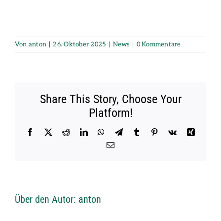
Von
anton
|
26. Oktober 2025
|
News
|
0 Kommentare
Share This Story, Choose Your
Platform!
Facebook
X
Reddit
LinkedIn
WhatsApp
Telegram
Tumblr
Pinterest
Vk
Xing
E-
Mail
Über den Autor:
anton