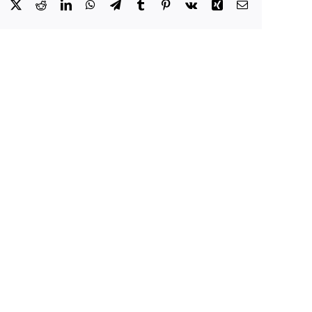
Facebook
X
Reddit
LinkedIn
WhatsApp
Telegram
Tumblr
Pinterest
Vk
Xing
E-
Mail
ung
Vereinsversammlung
2026
hrsschiessen