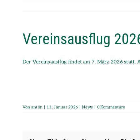
Zum
Inhalt
springen
Vereinsausflug 202
Der Vereinsausflug findet am 7. März 2026 statt. 
Von
anton
|
11. Januar 2026
|
News
|
0 Kommentare