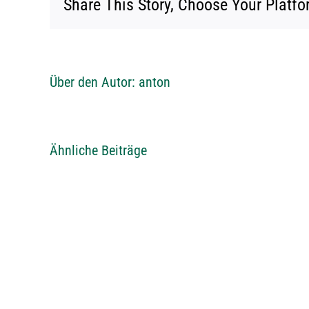
Share This Story, Choose Your Platfo
Über den Autor:
anton
Ähnliche Beiträge
Einladung
VLSV
Schiessen
2026